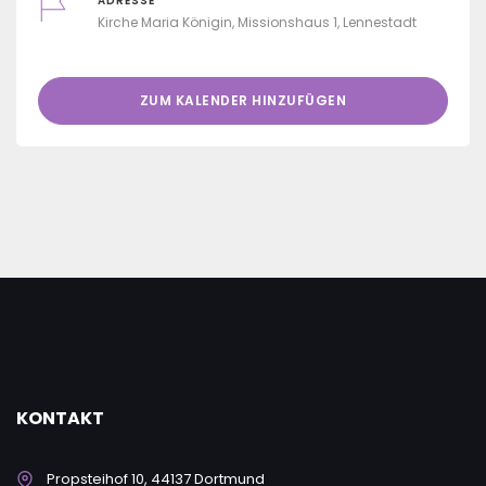
ADRESSE
Kirche Maria Königin, Missionshaus 1, Lennestadt
ZUM KALENDER HINZUFÜGEN
KONTAKT
Propsteihof 10, 44137 Dortmund