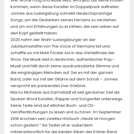
Wer Worte mag und Musik liebt, wird jetzt auf seine Kosten
kommen, wenn diese Künstler im Doppelpack auftreten:
Jonnes aus Ludwigsburg schreibt deutschsprachige
Songs, um die Gedanken seines Herzens zu verstehen
und um von Erfahrungen zu erzählen, die sein Leben auf
den Kopf gestellt haben.
2020 nahm der Wahl-Ludwigsburger an der
Jubiläumsstaffel von The Voice of Germany teil und
schaffte es mit Mark Forster bis in das Viertelfinale der
Show. Die Musik lebt in deutscher, authentischer Pop-
Musik und fällt durch seine ausdrucksstarke Stimme und
die eingängigen Melodien auf. Sei es mit der ganzen
Band, oder nur mit der Gitarre auf dem Schoß – Jonnes
verspricht ein packendes Live-Erlebnis.
Marco Michalzik aus Darmstadt ist seit geraumer Zeit als
Spoken Word Künstler, Rapper und Songwriter unterwegs.
Seine Texte sind auf etlichen Buch- und CD-
Veröffentlichungen zu lesen und zu hören. Im September
2016 erschien sein zweites Hörbuch „Heute ist morgen
schon gestern.“ Als Texter ist er außerdem
mitverantwortlich für die beiden Alben der Kölner Band