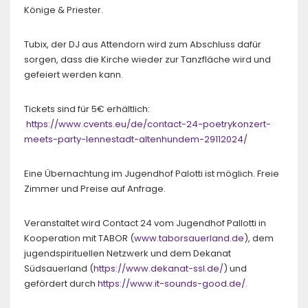
Könige & Priester.
Tubix, der DJ aus Attendorn wird zum Abschluss dafür
sorgen, dass die Kirche wieder zur Tanzfläche wird und
gefeiert werden kann.
Tickets sind für 5€ erhältlich:
https://www.cvents.eu/de/contact-24-poetrykonzert-
meets-party-lennestadt-altenhundem-29112024/
Eine Übernachtung im Jugendhof Palotti ist möglich. Freie
Zimmer und Preise auf Anfrage.
Veranstaltet wird Contact 24 vom Jugendhof Pallotti in
Kooperation mit TABOR (
www.taborsauerland.de
), dem
jugendspirituellen Netzwerk und dem Dekanat
Südsauerland (
https://www.dekanat-ssl.de/
) und
gefördert durch
https://www.it-sounds-good.de/
.