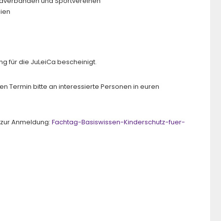
endverbänden und Sportvereinen
egien
ng für die JuLeiCa bescheinigt.
en Termin bitte an interessierte Personen in euren
nd zur Anmeldung:
Fachtag-Basiswissen-Kinderschutz-fuer-