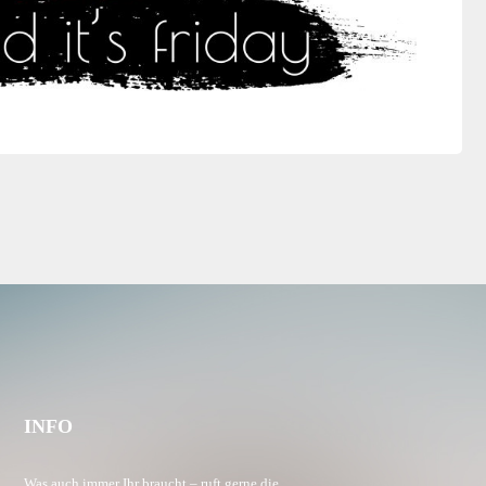
INFO
Was auch immer Ihr braucht – ruft gerne die