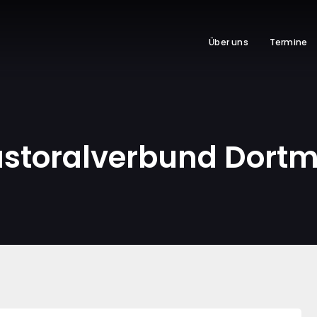
Über uns
Termine
astoralverbund Dort