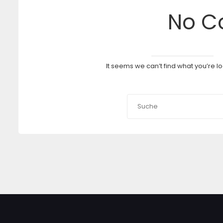
No C
It seems we can’t find what you’re l